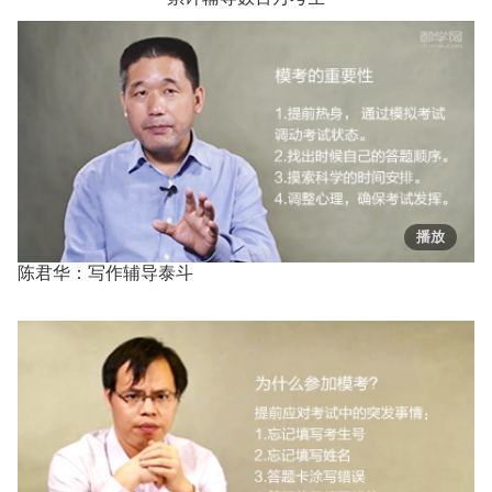
陈君华：写作辅导泰斗