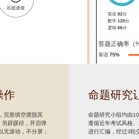
英语:
82
分
数学:
120
分
逻辑:
66
分
答题正确率（
英语
75%
操作
命题研究
，完形填空摆脱其
命题研究小组均由1
，另辟蹊径，开启弹
遵循近年考试风格、
以无滚动，不分屏；
进行汇编，经过3轮