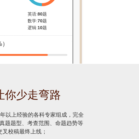
英语:
80
题
数学:
70
题
逻辑:
10
题
%）
让你少走弯路
0年以上经验的各科专家组成，完全
真题题型、考查范围、命题趋势等
交叉校稿最终上线；