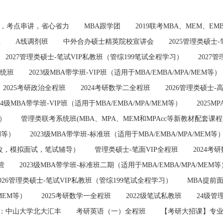
班，考点串讲，省心省力
MBA跟学团
2019联考MBA、MEM、E
班
A线调剂班
中外合办硕士精英院校宣讲会
2025管理类硕士
2027管理类硕士-笔试VIP私教班（管综199笔试全程学习）
2027
系统班
2023级MBA带学班-VIP班（适用于MBA/EMBA/MPA/MEM等）
2025考研政治全程班
2024考研数学二全程班
2026管理类硕士-
24级MBA带学班-VIP班（适用于MBA/EMBA/MPA/MEM等）
2025M
）
管理类联考系统班(MBA、MPA、MEM和MPAcc等新教材配套课程
M等）
2023级MBA带学班-标准班（适用于MBA/EMBA/MPA/MEM等
修改，模拟面试，笔试辅导）
管理类硕士-笔面VIP全程班
2024考
营
2023级MBA带学班-标准班二期（适用于MBA/EMBA/MPA/MEM等
2026管理类硕士-笔试VIP私教班（管综199笔试全程学习）
MBA提前
/MEM等）
2025考研数学一全程班
2022级笔试私教班
24级管
辅导：中山大学北大汇丰
考研英语（一）全程班
【考研大招课】专