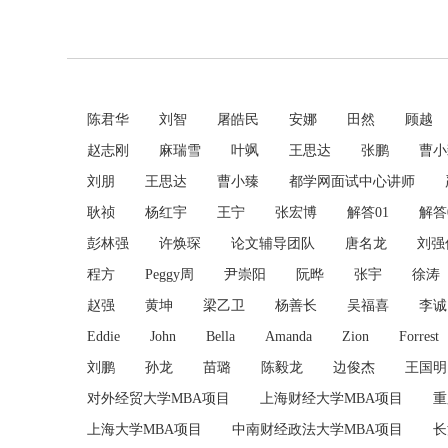
陈君华
刘智
屠皓民
安娜
田然
顾越
赵志刚
麻瑞雪
叶飒
王思达
张鹏
曹小
刘朋
王思达
曹小臻
都学网面试中心讲师
耿祯
杨红宇
王宁
张宏博
解答01
解答
彭林强
许焕琛
论文辅导团队
唐名龙
刘强
程方
Peggy周
尹崇阳
阮晔
张宇
徐涛
赵强
黄坤
梁乙卫
杨善长
吴福喜
李诚
Eddie
John
Bella
Amanda
Zion
Forrest
刘鹏
孙龙
苗璐
陈毅龙
边俊杰
王国明
对外经贸大学MBA项目
上海财经大学MBA项目
重
上海大学MBA项目
中南财经政法大学MBA项目
长