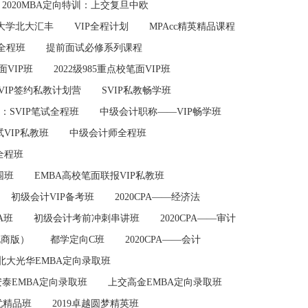
2020MBA定向特训：上交复旦中欧
山大学北大汇丰
VIP全程计划
MPAcc精英精品课程
三全程班
提前面试必修系列课程
面VIP班
2022级985重点校笔面VIP班
：VIP签约私教计划营
SVIP私教畅学班
考：SVIP笔试全程班
中级会计职称——VIP畅学班
VIP私教班
中级会计师全程班
辑全程班
围班
EMBA高校笔面联报VIP私教班
初级会计VIP备考班
2020CPA——经济法
A班
初级会计考前冲刺串讲班
2020CPA——审计
电商版）
都学定向C班
2020CPA——会计
北大光华EMBA定向录取班
泰EMBA定向录取班
上交高金EMBA定向录取班
忧精品班
2019卓越圆梦精英班