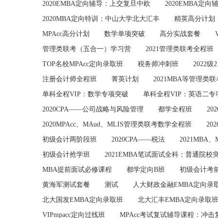
2020EMBA定向辅导：上交复旦中欧
2020EMBA定
2020MBA定向特训：中山大学北大汇丰
精英高分计划
MPAcc高分计划
数学单项突破
高分实战套餐
管理类联考（五合一）学习营
2021管理类联考全程班
TOP名校MPAcc定向录取班
税务师冲刺班
2022级
注册会计师全程班
菁英计划
2021MBA等管理类
单科全程VIP：数学专项突破
单科全程VIP：英语二专
2020CPA——公司战略与风险管理
都学全程班
2
2020MPAcc、MAud、MLIS管理类联考数学全程班
20
初级会计两阶段班
2020CPA——税法
2021MB
初级会计抢学班
2021EMBA笔试面试全科：普通院校
MBA提前面试必修课程
都学定向B班
初级会计考
黄海军测试套餐
测试
人大财政金融EMBA定向录
北大国发EMBA定向录取班
北大汇丰EMBA定向录取
VIPmpacc定向过线班
MPAcc考试复试辅导课程：冲