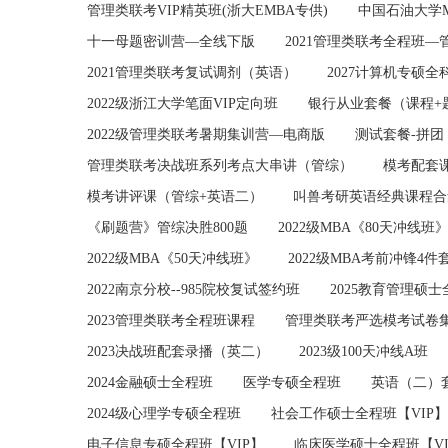
管理类联考VIP精英班(浙大EMBA专供)
中国石油大学
十一母题密训营—全线下版
2021管理类联考全程班—
2021管理类联考复试调剂（英语）
2027计算机专硕全科
2022级浙江大学笔面VIP定向班
银行从业套餐（课程+
2022级管理类联考暑期集训营—电商版
测试套餐-拼团
管理类联考决战班系列考点大串讲（管综）
模考配套
模考讲评课（管综+英语二）
叫兽考研英语经典课程合
《刷题营》管综决胜800题
2022级MBA《80天冲线班
2022级MBA《50天冲线班》
2022级MBA考前冲锋4件
2022南京分校--985院校复试签约班
2025教育管理硕士
2023管理类联考全程班课程
管理类联考严选模考试卷
2023决战班配套录播（英二）
2023级100天冲线A班
2024金融硕士全程班
医学专硕全程班
英语（二）
2024级心理学专硕全程班
社会工作硕士全程班【VIP】
电子信息专硕全程班【VIP】
临床医学硕士全程班【VI