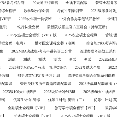
MBA备考精品课
90天通关特训营——全线下高配版
管综全程备
管综全程班
数学54分保命营
考前冲刺集训营
2021级考前冲
VIP班
2025农业硕士协议班
中外合作办学笔试私教班
快速
题库）
银行从业套餐
最新院校招生官方宣讲会（持续更新）
2025农业硕士全程班（VIP）版
2025农业硕士全程班
管综“
课程套餐（电商）
模考配套课程套餐（电商）
综合能力模考讲评
集
2022MBA决战班-考点串讲英语二分营
管理类联考决战班系列
》
测试
测试
测试
测试
测试
测试
2022级
套
2023都学MPAcc全程班—管理类综合
2022复试大合集
202
全程班
都学课堂VIP定制学习计划
管理类联考综合逻辑系列课程
集配套课
管理类联考历年真题精讲配套课
2023决战班配套录播
2023级100天冲线B班
2023级60天冲线B班
2023级60天冲线A班
套餐
优等生计划-管综
优等生计划-英语（二）
优等生计划-
金融硕士全程班【VIP】
教育学专硕全程班【VIP】
教育学
P】
艺术硕士全程班【VIP】
2025农业硕士全程班（VIP）版