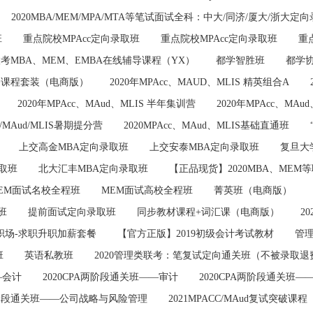
2020MBA/MEM/MPA/MTA等笔试面试全科：中大/同济/厦大/浙大定
班
重点院校MPAcc定向录取班
重点院校MPAcc定向录取班
重
9联考MBA、MEM、EMBA在线辅导课程（YX）
都学智胜班
都学
必修课程套装（电商版）
2020年MPAcc、MAUD、MLIS 精英组合A
2020年MPAcc、MAud、MLIS 半年集训营
2020年MPAcc、MAu
cc/MAud/MLIS暑期提分营
2020MPAcc、MAud、MLIS基础直通班
上交高金MBA定向录取班
上交安泰MBA定向录取班
复旦大
取班
北大汇丰MBA定向录取班
【正品现货】2020MBA、ME
EM面试名校全程班
MEM面试高校全程班
菁英班（电商版）
班
提前面试定向录取班
同步教材课程+词汇课（电商版）
2
职场-求职升职加薪套餐
【官方正版】2019初级会计考试教材
管
班
英语私教班
2020管理类联考：笔复试定向通关班（不被录取
—会计
2020CPA两阶段通关班——审计
2020CPA两阶段通关班—
A两阶段通关班——公司战略与风险管理
2021MPACC/MAud复试突破课程