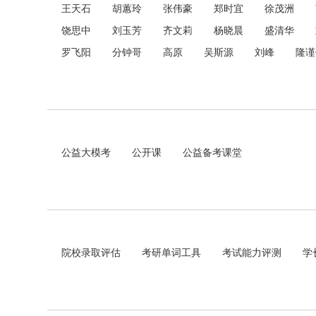
王天石
胡蕙玲
张伟豪
郑时宜
徐茂洲
饶思中
刘玉芳
齐文莉
杨晓晨
盛清华
罗飞阳
分钟哥
高原
吴斯源
刘峰
隆谨
公益大模考
公开课
公益备考课堂
院校录取评估
考研单词工具
考试能力评测
学