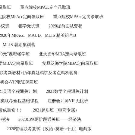
向录取班
重点院校MPAcc定向录取班
点院校MPAcc定向录取班
重点院校MPAcc定向录取班
协议班
都学无忧班
2020提前面试套餐
2020年MPAcc、MAUD、MLIS 精英组合B
d、MLIS 暑期集训营
“0元”课程畅学班
北大光华MBA定向录取班
学MBA定向录取班
复旦泛海学院MBA定向录取班
M等联考新教材+历年真题精讲及考点精析套餐
初会-VIP取证保障班
021英语全程通关计划
2021数学全程通关计划
理类联考全程基础课程
注册会计师VIP无忧班
退费或重修！）
2021起步班（电商专属）
—税法
2020CPA两阶段通关班——经济法
2020管理联考复试（政治+英语+个面）电商版