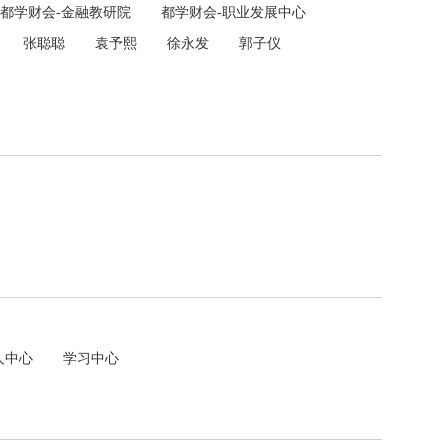
都学财会-金融教研院
都学财会-职业发展中心
张聪聪
袁予熙
徐永发
郭子仪
人中心
学习中心