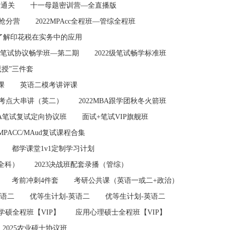
考通关
十一母题密训营—全直播版
刺抢分营
2022MPAcc全程班—管综全程班
了解印花税在实务中的应用
笔试协议畅学班—第二期
2022级笔试畅学标准班
魔授”三件套
课
英语二模考讲评课
考点大串讲（英二）
2022MBA跟学团秋冬火箭班
MBA笔试复试定向协议班
面试+笔试VIP旗舰班
2MPACC/MAud复试课程合集
都学课堂1v1定制学习计划
（全科）
2023决战班配套录播（管综）
考前冲刺4件套
考研公共课（英语一或二+政治）
英语二
优等生计划-英语二
优等生计划-英语二
学硕全程班【VIP】
应用心理硕士全程班【VIP】
2025农业硕士协议班