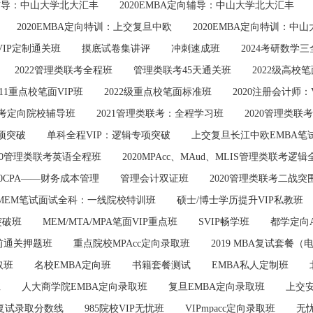
向辅导：中山大学北大汇丰
2020EMBA定向辅导：中山大学北大汇丰
2020EMBA定向特训：上交复旦中欧
2020EMBA定向特训：中
VIP定制通关班
摸底试卷集讲评
冲刺速成班
2024考研数学
2022管理类联考全程班
管理类联考45天通关班
2022级高校笔
211重点校笔面VIP班
2022级重点校笔面标准班
2020注册会计师
联考定向院校辅导班
2021管理类联考：全程学习班
2020管理类联
项突破
单科全程VIP：逻辑专项突破
上交复旦长江中欧EMBA笔试
020管理类联考英语全程班
2020MPAcc、MAud、MLIS管理类联考逻
20CPA——财务成本管理
管理会计双证班
2020管理类联考二战突
A、MEM笔试面试全科：一线院校特训班
硕士/博士学历提升VIP私教班
突破班
MEM/MTA/MPA笔面VIP重点班
SVIP畅学班
都学定向
前通关押题班
重点院校MPAcc定向录取班
2019 MBA复试套餐（
取班
名校EMBA定向班
书籍套餐测试
EMBA私人定制班
班
人大商学院EMBA定向录取班
复旦EMBA定向录取班
上交安
击复试录取分数线
985院校VIP无忧班
VIPmpacc定向录取班
无