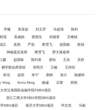
齐辙
朱亚如
刘玉芳
马超强
陈剑
程瑶
高咸娟
查国生
尚丽君
王峰娟
成正
袁朔
严岩
蔺雪飞
徐国栋
耿祯
神秘嘉宾老师
蔺雪飞
胖大海老师
江媛
赵国栋
陈叫兽
唐怡
王东
关胜
都学财会师资组
张明月
王敏
王持恒
朱玹
赵琛
朱宁
唐翀
张介
陈建科
y Wang
Kevin Meng
杨诚
石蕾
郑艳
大学泛海国际金融学院FMBA项目
浙江工商大学MBA学院MBA项目
学MBA项目
南开大学MBA项目
毕文杰
马彬