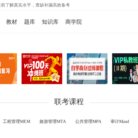
提前了解真实水平，查缺补漏高效备考
.7折买爆款课程，立省3000元
2019MBA英语备考规划，原英语命题组长查国生课程
教材
题库
知识库
商学院
2019备考，从提面开始！
联考课程
工程管理MEM
旅游管理MTA
公共管理MPA
审计Maud