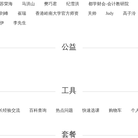
苏荣海
马洪山
樊巧君
纪雪洪
都学财会-会计教研院
刘峰
崔瑞
香港岭南大学官方师资
关帅
Judy
高子泠
伊
李先生
公益
工具
长经验交流
百科查询
热点问题
快速选课
购物车
个
套餐