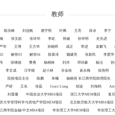
教师
陈洪峰
刘连帆
鹿宇明
叶飒
王亮
薛冰
李宁
臻
张文皓
张诗华
李屹
韩健
孙华明
史先进
严华
王博
王方华
孙晓晖
成正
带进
袁鹏飞
02
解答03
解答04
陈慕泽
魏啸亮
张新民
李爱萍
伟
张继德
费勇
杨桐林
刘沛
邓诗豪
杨洁
孙
李文成
汪学能
赵小林
谷金枝
崔永梅
徐燕明
院校项目主任
陈鹏
朱曦
杨晓燕 长江商学院助理院长
严研
王东
张磊
Grace Liang
胡波
刘海鸥
Am
刘显珊
中国农业大学MBA项目
浙江大学MEM项目
复旦
庆大学管理科学与房地产学院MEM项目
北京航空航天大学MBA项目
江商学院金融/中文MBA项目
华东理工大学MEM项目
华东理工大