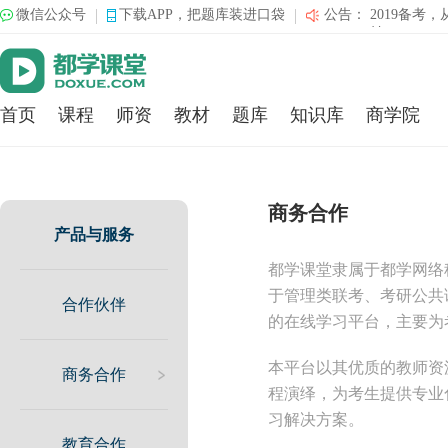
微信公众号
下载APP，把题库装进口袋
公告：
2019备考
始！
提前了解真
查缺补漏高
1.7折买爆
省3000元
首页
课程
师资
教材
题库
知识库
商学院
2019MBA
划，原英语
查国生课程
商务合作
产品与服务
都学课堂隶属于都学网络
于管理类联考、考研公共
合作伙伴
的在线学习平台，主要为
本平台以其优质的教师资
商务合作
程演绎，为考生提供专业
习解决方案。
教育合作