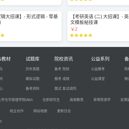
辑大招课】- 形式逻辑 - 零基
【考研英语 (二) 大招课】- 
通
文模板秘技课
￥2
&教材
试题库
院校资讯
公益系列
队
历年真题
备考
院校
公益模考
院
听
模拟试题
报考
成绩
公益课堂
微
心
备考资料
面试
复试调剂
大学光华管理学院MBA
在职研究生
高顿教育
菲律宾游学
友情链
校企合作
网站地图
更新日志
d