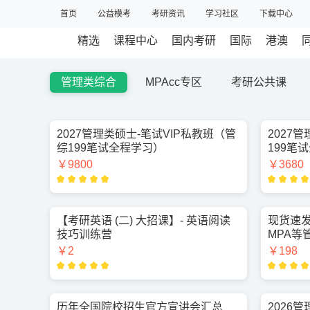
首页
公益模考
考研资讯
学习社区
下载中心
精选
课程中心
国内考研
国际
港澳
管理类综合
MPAcc专区
考研公共课
2027管理类硕士-笔试VIP私教班（管
2027
综199笔试全程学习）
199笔
￥9800
￥3680
【考研英语 (二) 大招课】- 英语阅读
现货速发
技巧训练营
MPA等
￥2
￥198
历年全国院校招生官方宣讲会汇总
2026