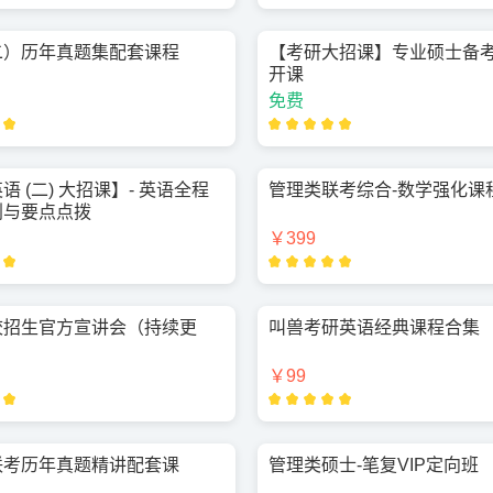
二）历年真题集配套课程
【考研大招课】专业硕士备
开课
免费
语 (二) 大招课】- 英语全程
管理类联考综合-数学强化课
划与要点点拨
￥399
校招生官方宣讲会（持续更
叫兽考研英语经典课程合集
￥99
联考历年真题精讲配套课
管理类硕士-笔复VIP定向班