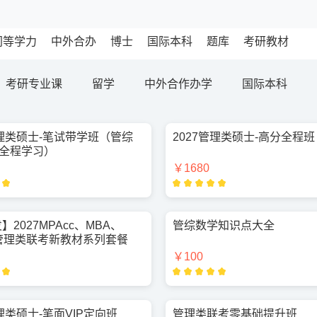
同等学力
中外合办
博士
国际本科
题库
考研教材
考研专业课
留学
中外合作办学
国际本科
管理类硕士-笔试带学班（管综
2027管理类硕士-高分全程班
试全程学习）
￥1680
】2027MPAcc、MBA、
管综数学知识点大全
管理类联考新教材系列套餐
￥100
管理类硕士-笔面VIP定向班
管理类联考零基础提升班