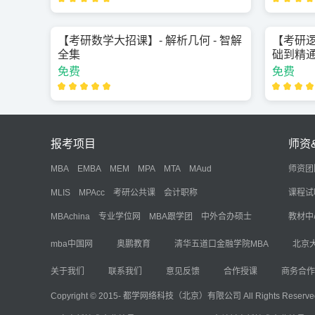
【考研数学大招课】- 解析几何 - 智解
【考研逻
全集
础到精
免费
免费
报考项目
师资
MBA
EMBA
MEM
MPA
MTA
MAud
师资团
MLIS
MPAcc
考研公共课
会计职称
课程试
MBAchina
专业学位网
MBA跟学团
中外合办硕士
教材中
mba中国网
奥鹏教育
清华五道口金融学院MBA
北京
关于我们
联系我们
意见反馈
合作授课
商务合作
Copyright © 2015- 都学网络科技（北京）有限公司 All Rights Reserve