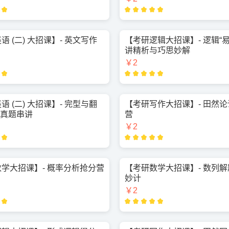
语 (二) 大招课】- 英文写作
【考研逻辑大招课】- 逻辑“
讲精析与巧思妙解
￥2
语 (二) 大招课】- 完型与翻
【考研写作大招课】- 田然
历年真题串讲
营
￥2
学大招课】- 概率分析抢分营
【考研数学大招课】- 数列
妙计
￥2