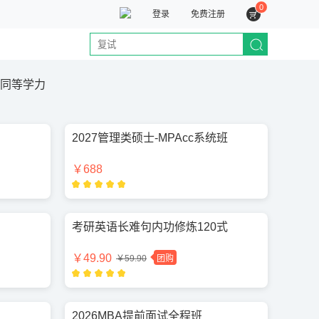
0
登录
免费注册
同等学力
2027管理类硕士-MPAcc系统班
￥688
考研英语长难句内功修炼120式
￥49.90
￥59.90
团购
2026MBA提前面试全程班