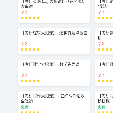
【考研英语 (二) 大招课】- 核心句法
【考研逻
大串讲
“兵法”
￥2
￥2
【考研逻辑大招课】- 逻辑真题点拨营
【考研数
讲
￥2
￥2
【考研数学大招课】- 数学先导课
【考研数
￥2
￥2
【考研写作大招课】 - 管综写作论效
【考研写
全吃透
秘技课
免费
免费