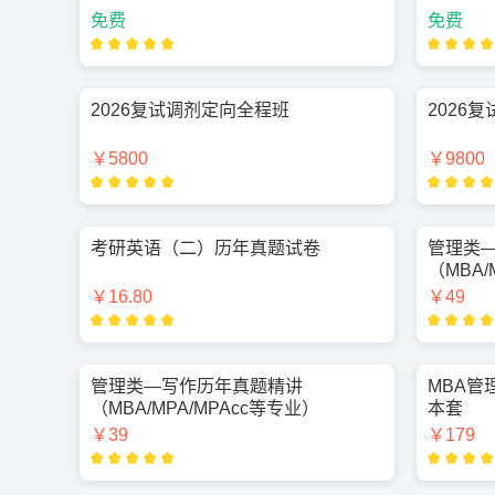
免费
免费
2026复试调剂定向全程班
2026
￥5800
￥9800
考研英语（二）历年真题试卷
管理类
（MBA/
￥16.80
￥49
管理类—写作历年真题精讲
MBA管
（MBA/MPA/MPAcc等专业）
本套
￥39
￥179