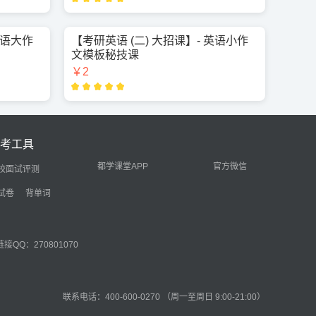
英语大作
【考研英语 (二) 大招课】- 英语小作
文模板秘技课
￥2
备考工具
都学课堂APP
官方微信
校面试评测
试卷
背单词
接QQ：270801070
联系电话：400-600-0270 （周一至周日 9:00-21:00）