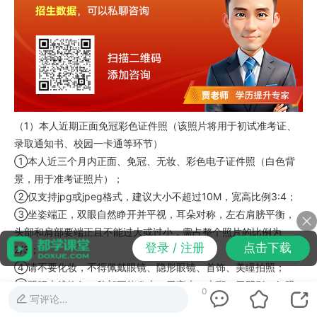
（1）本人近期正面免冠彩色证件照（该照片将用于初试准考证、
录取通知书、校园一卡通等环节）
①本人近三个月内正面、免冠、无妆、彩色电子证件照（白色背
景，用于准考证照片）；
②仅支持jpg或jpeg格式，建议大小不超过10M，宽高比例3:4；
③坐姿端正，双眼自然睁开并平视，耳朵对称，左右肩膀平衡，
头部和肩部要端正且不能过大或过小，需占整个照片的比例为
登录 / 注册
点击下载
2/3；
④请不要化妆，不得佩戴眼镜、隐形眼镜、首饰、美瞳拍照；
⑤照明光线均匀，脸部不能发光，无高光、光斑，无阴影、红眼
0
写评论…
等；