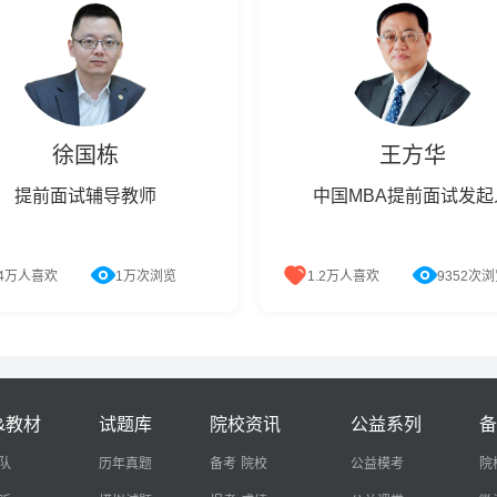
徐国栋
王方华
提前面试辅导教师
中国MBA提前面试发起
.4万人喜欢
1万次浏览
1.2万人喜欢
9352次
A中国大陆事务总监 曾担任同济大
中国MBA提前面试发起人，原
A/MPAcc中心主任 上海交通大学
通大学安泰管理学院院长，第
融学院MBA创始执行主任 中欧
国MBA教育指导委员会委员
商学院MBA中心
&教材
试题库
院校资讯
公益系列
队
历年真题
备考
院校
公益模考
院