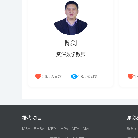
陈剑
资深数学教师
2.6万人喜欢
1.8万次浏览
1
清华大学博士，标准化辅导体系首创
CIM
人，曾到日本、澳洲、美国、加拿大
学MB
等国家和地区进行国际交流学习。 授
高级金
课特点：理论功底深厚，实力与技巧
国际工
双管齐下；讲解高屋建瓴，深入浅出
报考项目
师资
与通俗易懂相互辉映；辅导脉络清
晰，精辟透彻与重点突出齐头并进；
MBA
EMBA
MEM
MPA
MTA
MAud
师资团
知识点厚积薄发，对各层次的考生皆