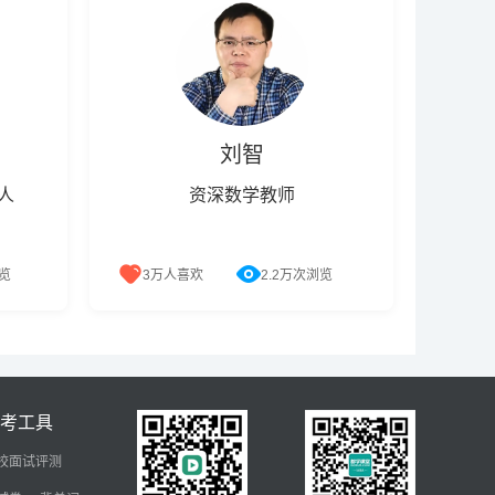
刘智
人
资深数学教师
浏览
3万人喜欢
2.2万次浏览
上海交
具有多年MBA考前辅导经验，擅于从
四届全
整体上把握命题思路，以易于理解的
方式解答疑难知识点，直击考试重点
难点。解题思路灵活迅捷，治学态度
严谨审慎，授课风格激情幽默，被誉
备考工具
为数学神来之笔。
校面试评测