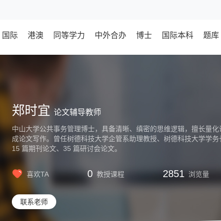
国际
港澳
同等学力
中外合办
博士
国际本科
题库
郑时宜
论文辅导教师
中山大学公共事务管理博士，具备清晰、缜密的思维逻辑，擅长量化
成论文写作。曾任树德科技大学企管系助理教授、树德科技大学学务
15 篇期刊论文、35 篇研讨会论文。
0
2851
喜欢TA
教授课程
浏览量
联系老师