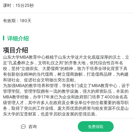
课时：15分25秒
有效期：
180天
详细介绍
项目介绍
山东大学MBA教育中心根植于山东大学这片文化底蕴深厚的沃土，立
足“孔孟桑梓之乡，文明礼仪之邦”的齐鲁大地，依托综合性百年名
校，坚持“立德崇实、大爱儒商”的精神，致力于培养全球化背景下具
有创新创业精神的当代儒商，树立儒商旗帜，打造儒商品牌，为构建
和谐社会、促进社会文明做出突出贡献。
为加强MBA的教学培养和管理，学校专门成立了MBA教育中心，设于
管理学院。管理学院拥有一流的教学设施，强大的师资队伍，丰富的
MBA教学经验，办学17年来已为企业和政府部门培养了4000余名高
级管理人才，其中许多人在政府及企事业单位中担任着重要的领导职
务，取得了突出的工作业绩。庞大而优质的师资与校友资源不仅是山
东大学的宝贵财富，也是学员职业发展的坚强后盾。
山东大学MBA依托的相关学科实力雄厚：产业经济学为国家重点学
科；消费经济学和产业经济学研究在全国具有重要的地位，中国科学
咨询
免费领取
院院士、“长江学者”彭实戈教授为经济学科的杰出学术代表。管理学