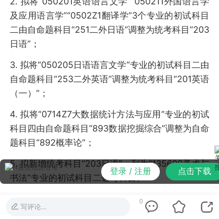
2. 拟将“050201英语语言文学”“050211外国语言学
及应用语言学”“0502Z1翻译学”3个专业的初试科目
二由自命题科目“251二外日语”调整为统考科目“203
日语”；
3. 拟将“050205日语语言文学”专业的初试科目二由
自命题科目“253二外英语”调整为统考科目“201英语
（一）”；
4. 拟将“0714Z7大数据统计方法与应用”专业的初试
科目四由自命题科目“893数据挖掘综合”调整为自命
题科目“892概率论”；
5. 拟新增统考科目“203日语”，列为“135600美术与
登录 / 注册
点击下载
书法”专业的初试科目二选考科目。
学校最终的专业目录和参考书目以研究生院网站9月
0
写评论…
公布的《浙江财经大学2027年硕士研究生招生简